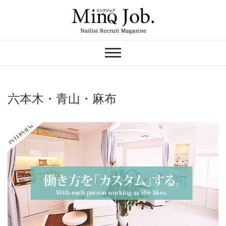
Skip
to
content
ネイリスト求人の
MinQ Job（ミンク
ジョブ）
六本木・青山・麻布