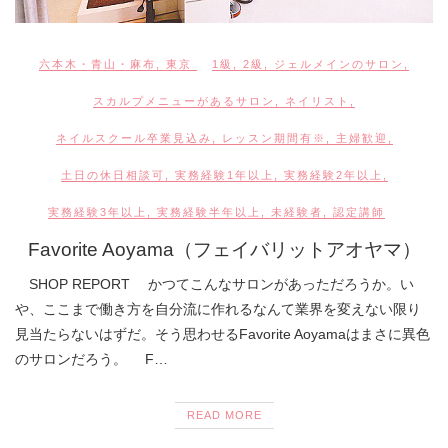
六本木・青山・麻布
,
東京
1級
,
2級
,
ジェルメインのサロン
,
スカルプメニューがあるサロン
,
ネイリスト
,
ネイルスクール卒業見込み
,
レッスン期間有※
,
主婦歓迎
,
土日の休日相談可
,
実務経験1年以上
,
実務経験2年以上
,
実務経験3年以上
,
実務経験半年以上
,
未経験者
,
認定講師
Favorite Aoyama（フェイバリットアオヤマ）
SHOP REPORT かつてこんなサロンがあっただろうか。い
や、ここまで働き方を自分流に作れるなんて業界を変えない限り
見当たらないはずだ。そう思わせるFavorite Aoyamaはまさに異色
のサロンだろう。 F…
READ MORE