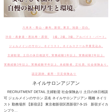
六本木・青山・麻布
,
新宿
,
東京
,
池袋・目白
,
渋谷・表参道・恵比寿・原宿
1級
,
2級
,
3級
,
アルバイト・パート
,
ジェルメインのサロン
,
ネイリスト
,
ネイルスクール卒業見込み
,
主婦歓迎
,
土日の休日相談可
,
実務経験1年以上
,
実務経験2年以上
,
実務経験3年以上
,
実務経験半年以上
,
未経験者
,
正社員
,
社会保険あり
,
認定講師
,
雇用・労災保険あり
ネイルサロンアジアン
RECRUITMENT DETAIL 主婦歓迎 社会保険あり 土日の休日相談
可 ジェルメインのサロン 店名 ネイルサロンアジアン 職種 ネイリ
スト 勤務場所 【新宿店】 東京都新宿区西新宿7-9-15 新宿ダイカ
ンプラ…