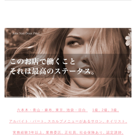
六本木・青山・麻布
,
東京
,
池袋・目白
1級
,
2級
,
3級
,
アルバイト・パート
,
スカルプメニューがあるサロン
,
ネイリスト
,
実務経験3年以上
,
業務委託
,
正社員
,
社会保険あり
,
認定講師
,