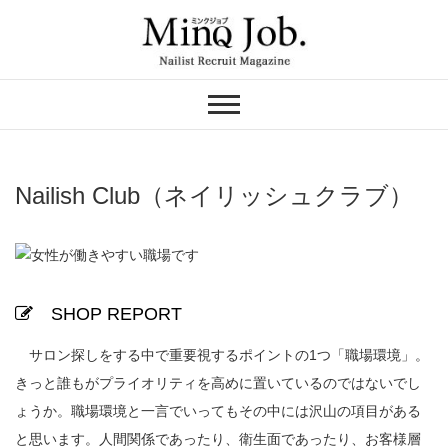
Skip
to
content
ネイリスト求人の
MinQ Job（ミンク
ジョブ）
Nailish Club（ネイリッシュクラブ）
SHOP REPORT
サロン探しをする中で重要視するポイントの1つ「職場環境」。
きっと誰もがプライオリティを高めに置いているのではないでし
ょうか。職場環境と一言でいってもその中には沢山の項目がある
と思います。人間関係であったり、衛生面であったり、お客様層