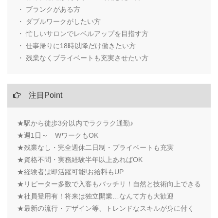
・ ブランクがある方
・ ダブルワークがしたい方
・ 忙しいサロンでレベルアップを目指す方
・ 仕事帰りに18時以降だけ働きたい方
・ 残業なくプライベートも充実させたい方
注目Point
★駅から徒歩3分以内でラクラク通勤♪
★週1日～ WワークもOK
★残業なし・完全週休二日制・プライベートも充実
★資格不問・実務経験半年以上あればOK
★経験者は即活躍可能!お給料もUP
★リピーター多数で入客もバッチリ！自然と技術向上できる
★社員登用有！将来は独立開業…なんて方も大歓迎
★最新の流行・デザイン等、トレンドなスキルが身に付く