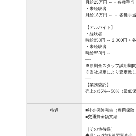
月給25万円 ～ + 各種手当
・未経験者
月給18万円 ～ ＋ 各種手
【アルバイト】
・経験者
時給850円 ～ 2,000円 +
・未経験者
時給850円 ～
—-
※原則全スタッフ試用期間
※当社規定により査定致
—-
【業務委託】
売上の35%～50%（最低
待遇
■社会保険完備（雇用保険
■交通費全額支給
［その他待遇］
◆月1～2技術練習審査会