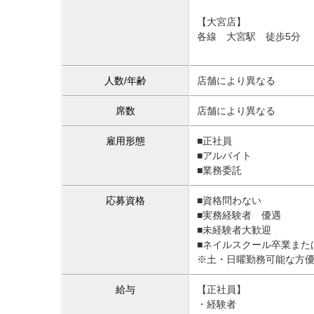
【大宮店】
各線 大宮駅 徒歩5分
人数/年齢
店舗により異なる
席数
店舗により異なる
雇用形態
■正社員
■アルバイト
■業務委託
応募資格
■資格問わない
■実務経験者 優遇
■未経験者大歓迎
■ネイルスクール卒業また
※土・日曜勤務可能な方
給与
【正社員】
・経験者