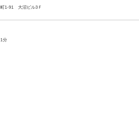
1-91 大沼ビル3Ｆ
1分