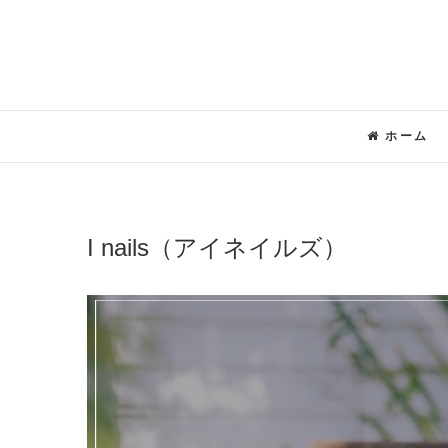
Skip
to
content
ホーム
I nails（アイネイルズ）