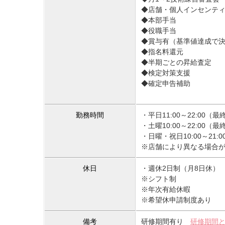
◆店舗・個人インセンテ
◆本部手当
◆役職手当
◆賞与有（基準値達成で
◆指名料還元
◆半期ごとの昇給査定
◆検定対策支援
◆確定申告補助
勤務時間
・平日11:00～22:00（最
・土曜10:00～22:00（最
・日曜・祝日10:00～21:0
※店舗により異なる場合
休日
・週休2日制（月8日休）
※シフト制
※年次有給休暇
※希望休申請制度あり
備考
研修期間有り
研修期間