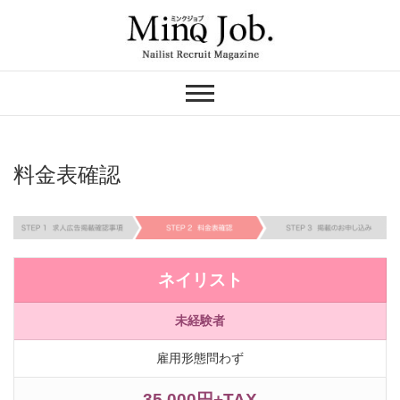
Skip
to
content
ネイリスト求人の
MinQ Job（ミンク
ジョブ）
料金表確認
ネイリスト
未経験者
雇用形態問わず
35,000円+TAX