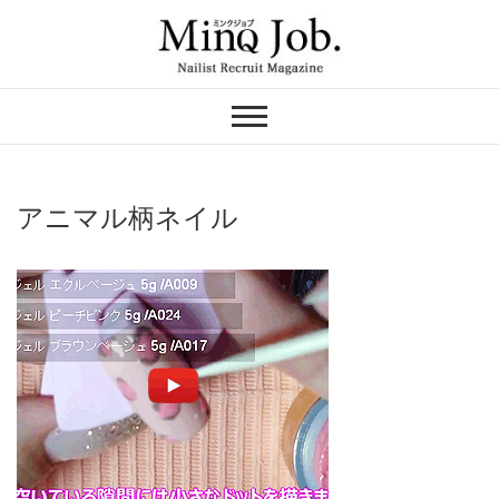
Skip
to
content
ネイリスト求人の
MinQ Job（ミンク
ジョブ）
アニマル柄ネイル