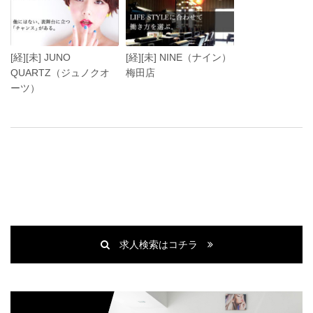
[経][未] JUNO
[経][未] NINE（ナイン）
QUARTZ（ジュノクオ
梅田店
ーツ）
求人検索はコチラ