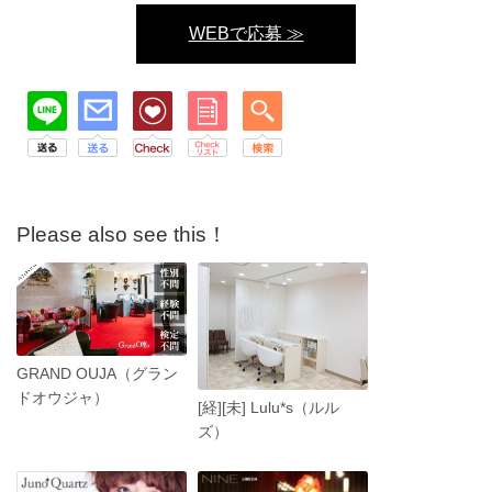
WEBで応募 ≫
Please also see this！
GRAND OUJA（グラン
ドオウジャ）
[経][未] Lulu*s（ルル
ズ）