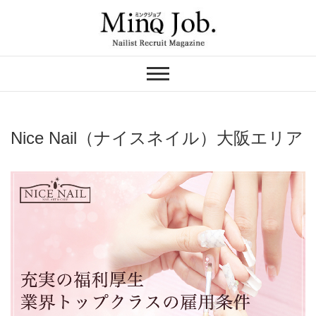
Skip
to
content
ネイリスト求人の
MinQ Job（ミンク
ジョブ）
Nice Nail（ナイスネイル）大阪エリア