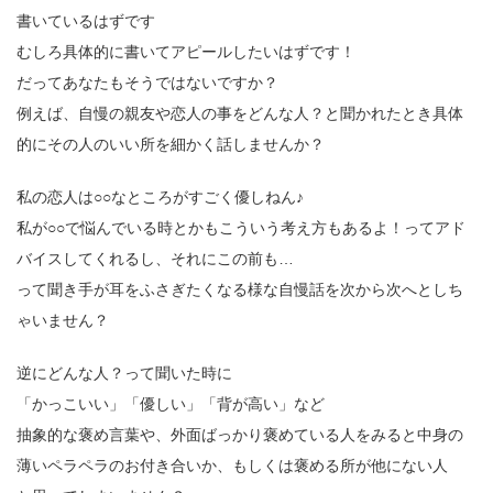
書いているはずです
むしろ具体的に書いてアピールしたいはずです！
だってあなたもそうではないですか？
例えば、自慢の親友や恋人の事をどんな人？と聞かれたとき具体
的にその人のいい所を細かく話しませんか？
私の恋人は○○なところがすごく優しねん♪
私が○○で悩んでいる時とかもこういう考え方もあるよ！ってアド
バイスしてくれるし、それにこの前も…
って聞き手が耳をふさぎたくなる様な自慢話を次から次へとしち
ゃいません？
逆にどんな人？って聞いた時に
「かっこいい」「優しい」「背が高い」など
抽象的な褒め言葉や、外面ばっかり褒めている人をみると中身の
薄いペラペラのお付き合いか、もしくは褒める所が他にない人