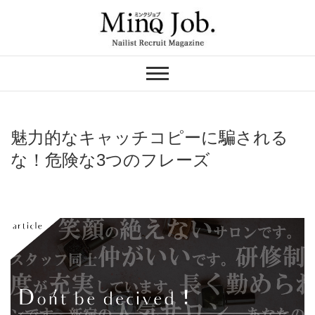
Skip
to
content
ネイリスト求人の
MinQ Job（ミンク
ジョブ）
魅力的なキャッチコピーに騙される
な！危険な3つのフレーズ