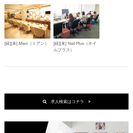
[経][未] Mien（ミアン）
[経][未] Nail Plus（ネイ
ルプラス）
求人検索はコチラ