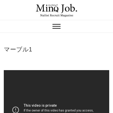
Skip
to
content
ネイリスト求人の
MinQ Job（ミンク
ジョブ）
マーブル1